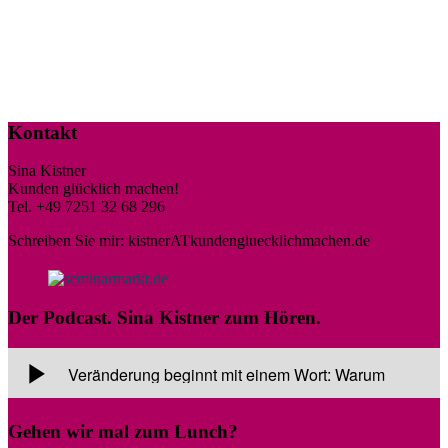
Kontakt
Sina Kistner
Kunden glücklich machen!
Tel. +49 7251 32 68 296
Schreiben Sie mir: kistnerATkundengluecklichmachen.de
Der Podcast. Sina Kistner zum Hören.
Gehen wir mal zum Lunch?