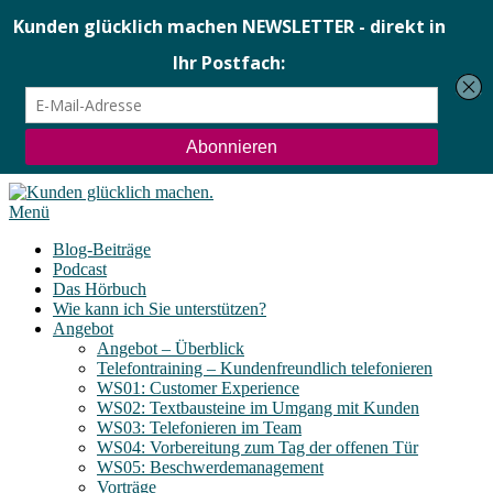
Menü
Blog-Beiträge
Podcast
Das Hörbuch
Wie kann ich Sie unterstützen?
Angebot
Angebot – Überblick
Telefontraining – Kundenfreundlich telefonieren
WS01: Customer Experience
WS02: Textbausteine im Umgang mit Kunden
WS03: Telefonieren im Team
WS04: Vorbereitung zum Tag der offenen Tür
WS05: Beschwerdemanagement
Vorträge