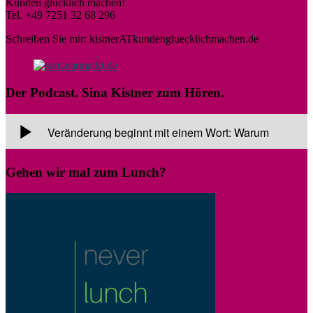
Kunden glücklich machen!
Tel. +49 7251 32 68 296
Schreiben Sie mir: kistnerATkundengluecklichmachen.de
Der Podcast. Sina Kistner zum Hören.
Gehen wir mal zum Lunch?