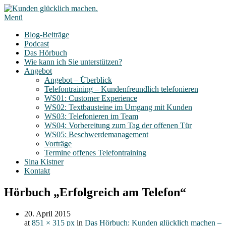
Menü
Blog-Beiträge
Podcast
Das Hörbuch
Wie kann ich Sie unterstützen?
Angebot
Angebot – Überblick
Telefontraining – Kundenfreundlich telefonieren
WS01: Customer Experience
WS02: Textbausteine im Umgang mit Kunden
WS03: Telefonieren im Team
WS04: Vorbereitung zum Tag der offenen Tür
WS05: Beschwerdemanagement
Vorträge
Termine offenes Telefontraining
Sina Kistner
Kontakt
Hörbuch „Erfolgreich am Telefon“
20. April 2015
at
851 × 315 px
in
Das Hörbuch: Kunden glücklich machen –