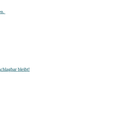
en.
hlagbar bleibt!