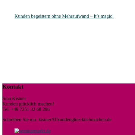
Kunden begeistern ohne Mehraufwand – It’s magic!
Kontakt
Sina Kistner
Kunden glücklich machen!
Tel. +49 7251 32 68 296
Schreiben Sie mir: kistnerATkundengluecklichmachen.de